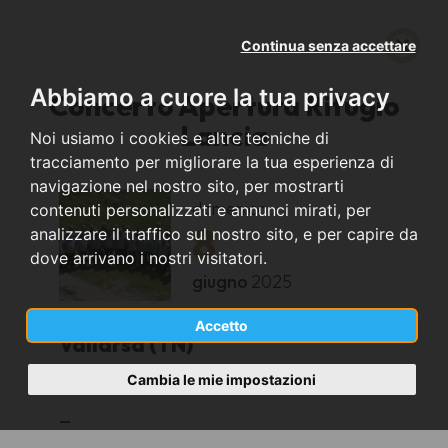
Continua senza accettare
Abbiamo a cuore la tua privacy
Concerto Apertura Rifugio
Lancia
Noi usiamo i cookies e altre tecniche di
tracciamento per migliorare la tua esperienza di
navigazione nel nostro sito, per mostrarti
domenica
contenuti personalizzati e annunci mirati, per
8
analizzare il traffico sul nostro sito, e per capire da
dove arrivano i nostri visitatori.
giugno
2025
Accetto
Vallarsa (TN)
Cambia le mie impostazioni
Rifugio Lancia
_