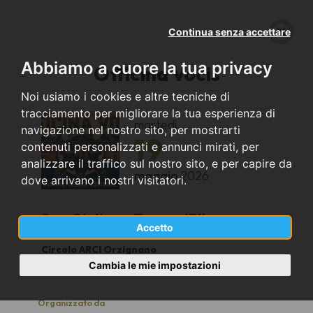
Continua senza accettare
Abbiamo a cuore la tua privacy
Officina Vocis
Noi usiamo i cookies e altre tecniche di
tracciamento per migliorare la tua esperienza di
martedì
navigazione nel nostro sito, per mostrarti
19
contenuti personalizzati e annunci mirati, per
analizzare il traffico sul nostro sito, e per capire da
maggio
2026
dove arrivano i nostri visitatori.
San Giuliano Terme (PI)
Accetto
Circolo ARCI Orzignano
15:00
Cambia le mie impostazioni
Organizzato da