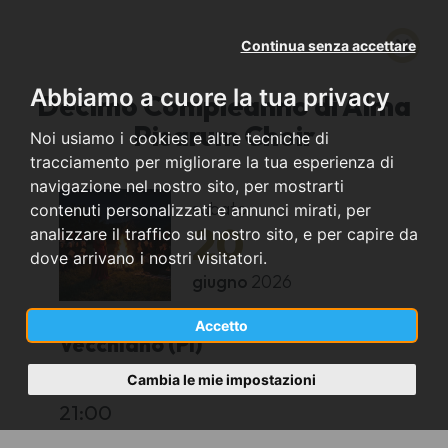
Continua senza accettare
Abbiamo a cuore la tua privacy
Decimo Compleanno di Alma
Pisarum Choir
Noi usiamo i cookies e altre tecniche di
tracciamento per migliorare la tua esperienza di
navigazione nel nostro sito, per mostrarti
sabato
contenuti personalizzati e annunci mirati, per
20
analizzare il traffico sul nostro sito, e per capire da
dove arrivano i nostri visitatori.
giugno
2026
Accetto
Vecchiano (PI)
Cambia le mie impostazioni
Giardine della Torre Civica
21:00