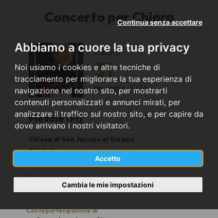
Concerto per Chiara
Continua senza accettare
Abbiamo a cuore la tua privacy
sabato
31
Noi usiamo i cookies e altre tecniche di
tracciamento per migliorare la tua esperienza di
gennaio
2026
navigazione nel nostro sito, per mostrarti
contenuti personalizzati e annunci mirati, per
analizzare il traffico sul nostro sito, e per capire da
Fiesole (FI)
dove arrivano i nostri visitatori.
Chiesa di San Jacopo al Girone
21.00
Accetto
Organizzato da
Cambia le mie impostazioni
Pilgrims Gospel e Academy Singers
Con la partecipazione di