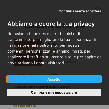
Continua senza accettare
Abbiamo a cuore la tua privacy
Concerto di Natale
Noi usiamo i cookies e altre tecniche di
tracciamento per migliorare la tua esperienza di
domenica
navigazione nel nostro sito, per mostrarti
21
contenuti personalizzati e annunci mirati, per
analizzare il traffico sul nostro sito, e per capire da
dicembre
2025
dove arrivano i nostri visitatori.
Misterbianco (CT)
Accetto
Chiesa Santa Maria delle Grazie
20:00
Cambia le mie impostazioni
Organizzato da