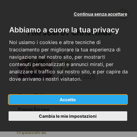
Continua senza accettare
Abbiamo a cuore la tua privacy
The soul of Christmas
Noi usiamo i cookies e altre tecniche di
tracciamento per migliorare la tua esperienza di
sabato
navigazione nel nostro sito, per mostrarti
13
contenuti personalizzati e annunci mirati, per
analizzare il traffico sul nostro sito, e per capire da
dicembre
2025
dove arrivano i nostri visitatori.
Bari (BA)
Accetto
Piazza Europa
19
Cambia le mie impostazioni
Organizzato da