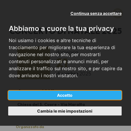
Continua senza accettare
Abbiamo a cuore la tua privacy
CONCERTO DI NATALE 2025
Noi usiamo i cookies e altre tecniche di
tracciamento per migliorare la tua esperienza di
domenica
navigazione nel nostro sito, per mostrarti
21
contenuti personalizzati e annunci mirati, per
analizzare il traffico sul nostro sito, e per capire da
dicembre
2025
dove arrivano i nostri visitatori.
Ancona (AN)
Accetto
Chiesa del S. Cuore - Via Maratta
17.00
Cambia le mie impostazioni
Organizzato da