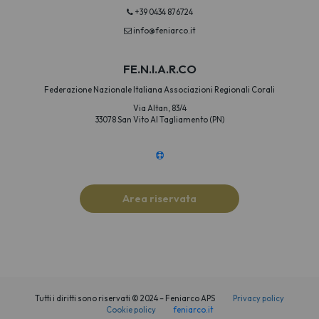
+39 0434 876724
info@feniarco.it
FE.N.I.A.R.CO
Federazione Nazionale Italiana Associazioni Regionali Corali
Via Altan, 83/4
33078 San Vito Al Tagliamento (PN)
Area riservata
Tutti i diritti sono riservati © 2024 – Feniarco APS
Privacy policy
Cookie policy
feniarco.it