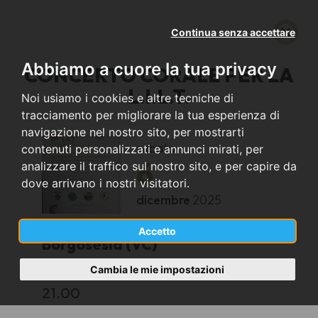
Continua senza accettare
Abbiamo a cuore la tua privacy
CONCERTO CORALE PER LA
L.I.L.T.
Noi usiamo i cookies e altre tecniche di
tracciamento per migliorare la tua esperienza di
navigazione nel nostro sito, per mostrarti
sabato
contenuti personalizzati e annunci mirati, per
6
analizzare il traffico sul nostro sito, e per capire da
dove arrivano i nostri visitatori.
dicembre
2025
Accetto
Borgosesia (VC)
Cambia le mie impostazioni
Chiesa di Sant'Antonio
21.00