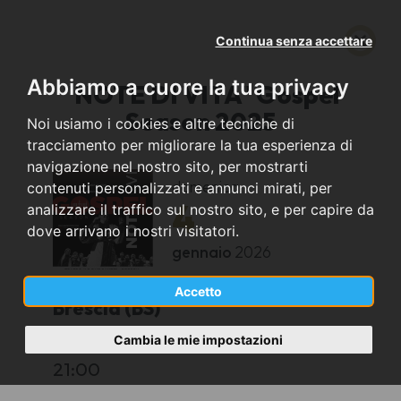
Continua senza accettare
Abbiamo a cuore la tua privacy
"NOTE DI VITA" Gospel
Season 2025
Noi usiamo i cookies e altre tecniche di
tracciamento per migliorare la tua esperienza di
navigazione nel nostro sito, per mostrarti
domenica
contenuti personalizzati e annunci mirati, per
4
analizzare il traffico sul nostro sito, e per capire da
dove arrivano i nostri visitatori.
gennaio
2026
Accetto
Brescia (BS)
Cambia le mie impostazioni
TEATRO LE DUE SANTE
21:00