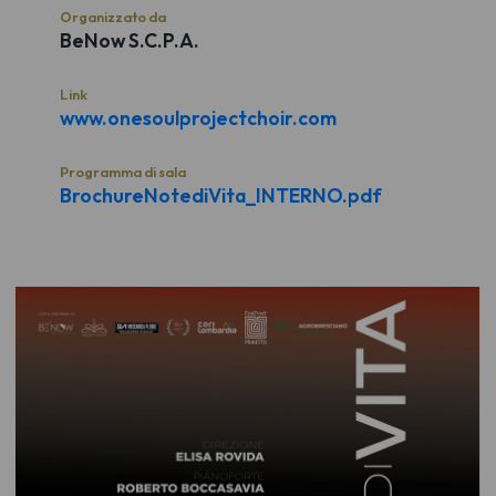
Organizzato da
BeNow S.C.P.A.
Link
www.onesoulprojectchoir.com
Programma di sala
BrochureNotediVita_INTERNO.pdf