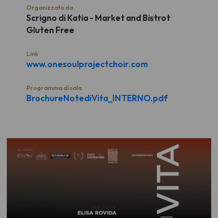
Organizzato da
Scrigno di Katia - Market and Bistrot
Gluten Free
Link
www.onesoulprojectchoir.com
Programma di sala
BrochureNotediVita_INTERNO.pdf