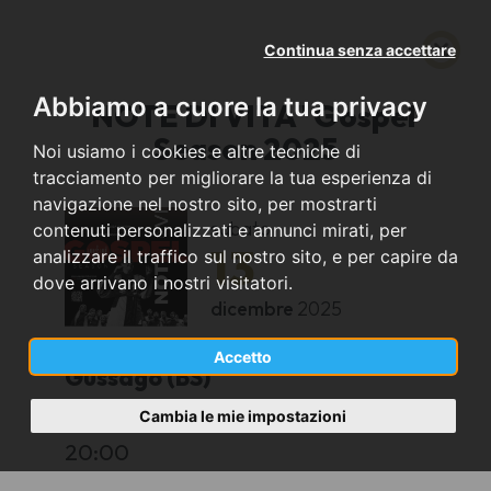
Continua senza accettare
Abbiamo a cuore la tua privacy
"NOTE DI VITA" Gospel
Season 2025
Noi usiamo i cookies e altre tecniche di
tracciamento per migliorare la tua esperienza di
navigazione nel nostro sito, per mostrarti
sabato
contenuti personalizzati e annunci mirati, per
13
analizzare il traffico sul nostro sito, e per capire da
dove arrivano i nostri visitatori.
dicembre
2025
Accetto
Gussago (BS)
Cambia le mie impostazioni
Scrigno di Katia
20:00