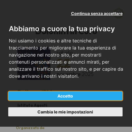
Continua senza accettare
Abbiamo a cuore la tua privacy
Dolomiti in Coro
Noi usiamo i cookies e altre tecniche di
tracciamento per migliorare la tua esperienza di
sabato
navigazione nel nostro sito, per mostrarti
22
contenuti personalizzati e annunci mirati, per
analizzare il traffico sul nostro sito, e per capire da
novembre
2025
dove arrivano i nostri visitatori.
Belluno (BL)
Accetto
Istituto Agosti
20.30
Cambia le mie impostazioni
Organizzato da