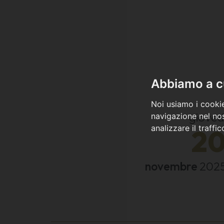
Abbiamo a cu
Noi usiamo i cookie
gioved
navigazione nel nos
analizzare il traffi
2
novembre
202