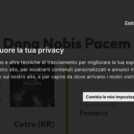
Cont
Dona Nobis Pacem
ore la tua privacy
s e altre tecniche di tracciamento per migliorare la tua esp
ì
tro sito, per mostrarti contenuti personalizzati e annunci mi
co sul nostro sito, e per capire da dove arrivano i nostri visit
0
Cambia le mie impostaz
5
Organizzato da
Feniarco
Cutro (KR)