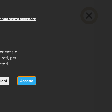
inua senza accettare
erienza di
rati, per
atori.
ioni
Accetto