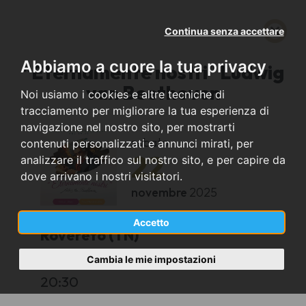
Continua senza accettare
Abbiamo a cuore la tua privacy
"Eternamente nostri" Ludwig
van Beethoven
Noi usiamo i cookies e altre tecniche di
tracciamento per migliorare la tua esperienza di
navigazione nel nostro sito, per mostrarti
sabato
contenuti personalizzati e annunci mirati, per
22
analizzare il traffico sul nostro sito, e per capire da
dove arrivano i nostri visitatori.
novembre
2025
Accetto
Rovereto (TN)
Cambia le mie impostazioni
Sala Filarmonica
20:30