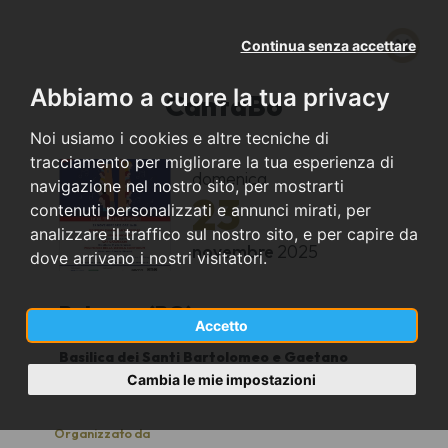
Continua senza accettare
Abbiamo a cuore la tua privacy
CantaBo
Noi usiamo i cookies e altre tecniche di
tracciamento per migliorare la tua esperienza di
domenica
navigazione nel nostro sito, per mostrarti
23
contenuti personalizzati e annunci mirati, per
analizzare il traffico sul nostro sito, e per capire da
novembre
2025
dove arrivano i nostri visitatori.
Bologna (BO)
Accetto
Basilica dei Santi Bartolomeo e Gaetano
16.00
Cambia le mie impostazioni
Organizzato da