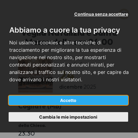
Continua senza accettare
Abbiamo a cuore la tua privacy
Veglia Natalizia e Santa
Messa delle ore 24.00
Noi usiamo i cookies e altre tecniche di
tracciamento per migliorare la tua esperienza di
navigazione nel nostro sito, per mostrarti
mercoledì
contenuti personalizzati e annunci mirati, per
24
analizzare il traffico sul nostro sito, e per capire da
dove arrivano i nostri visitatori.
dicembre
2025
Accetto
Cogliate (MB)
Cambia le mie impostazioni
Chiesa Parrocchiale di S. Giuseppe, Piazzale
della Chiesa.
23.30