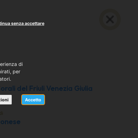
inua senza accettare
erienza di
rati, per
atori.
rali del Friuli Venezia Giulia
ioni
Accetto
di
nonese