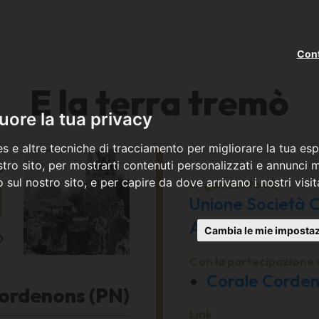
Cont
E la terra tremò
ore la tua privacy
s e altre tecniche di tracciamento per migliorare la tua esp
o
tro sito, per mostrarti contenuti personalizzati e annunci mi
co sul nostro sito, e per capire da dove arrivano i nostri visit
1
Organizzato da
Unione Società Co
APS
Cambia le mie impostaz
6
Con la partecipazione 
Corale Corde
ordenons (PN)
Link