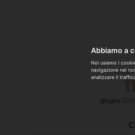
Abbiamo a cu
Noi usiamo i cookie
sabat
navigazione nel nos
analizzare il traffi
1
giugno
201
C