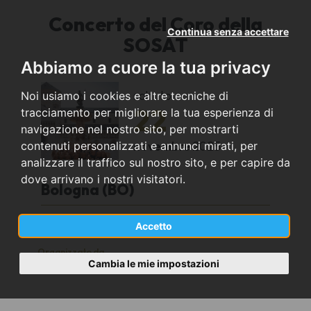
Concerto del Coro della
Continua senza accettare
SOSAT
Abbiamo a cuore la tua privacy
sabato
Noi usiamo i cookies e altre tecniche di
22
tracciamento per migliorare la tua esperienza di
navigazione nel nostro sito, per mostrarti
novembre
2025
contenuti personalizzati e annunci mirati, per
analizzare il traffico sul nostro sito, e per capire da
dove arrivano i nostri visitatori.
Bologna (BO)
Opificio Golinelli
Accetto
Organizzato da
Cambia le mie impostazioni
Coro della SOSAT