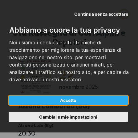
Continua senza accettare
Abbiamo a cuore la tua privacy
51a Rassegna di Cori Alpini e
Popolari
Noi usiamo i cookies e altre tecniche di
tracciamento per migliorare la tua esperienza di
navigazione nel nostro sito, per mostrarti
sabato
contenuti personalizzati e annunci mirati, per
22
analizzare il traffico sul nostro sito, e per capire da
dove arrivano i nostri visitatori.
novembre
2025
Accetto
Alzano Lombardo (BG)
Cambia le mie impostazioni
Teatro degli Storti - Piazza Caduti Nassiriya,
Alzano L.do (Bg)
20:30