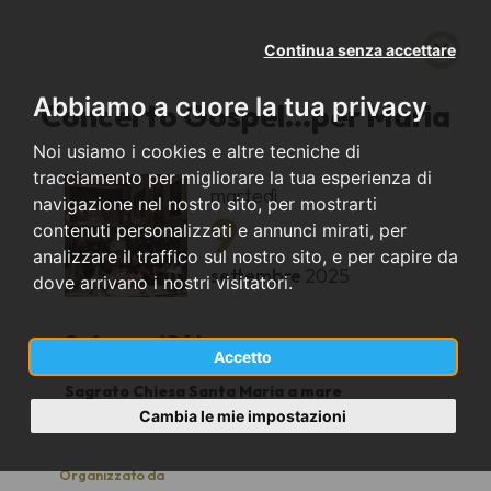
Continua senza accettare
Abbiamo a cuore la tua privacy
Concerto Gospel...per Maria
Noi usiamo i cookies e altre tecniche di
tracciamento per migliorare la tua esperienza di
martedì
navigazione nel nostro sito, per mostrarti
9
contenuti personalizzati e annunci mirati, per
analizzare il traffico sul nostro sito, e per capire da
settembre
2025
dove arrivano i nostri visitatori.
Salerno (SA)
Accetto
Sagrato Chiesa Santa Maria a mare
21,00
Cambia le mie impostazioni
Organizzato da