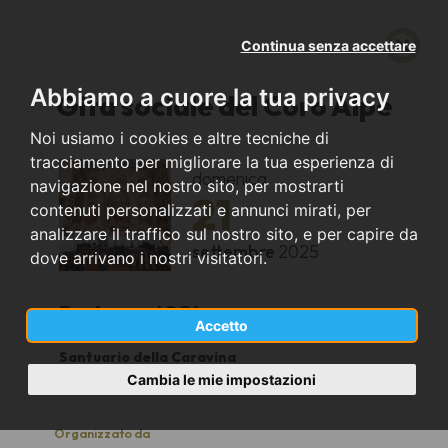
Continua senza accettare
Abbiamo a cuore la tua privacy
Gita sociale del Coro Alpe
Noi usiamo i cookies e altre tecniche di
tracciamento per migliorare la tua esperienza di
domenica
navigazione nel nostro sito, per mostrarti
21
contenuti personalizzati e annunci mirati, per
analizzare il traffico sul nostro sito, e per capire da
settembre
2025
dove arrivano i nostri visitatori.
Porlezza (CO)
Accetto
Santuario della Caravina
11:00
Cambia le mie impostazioni
Organizzato da