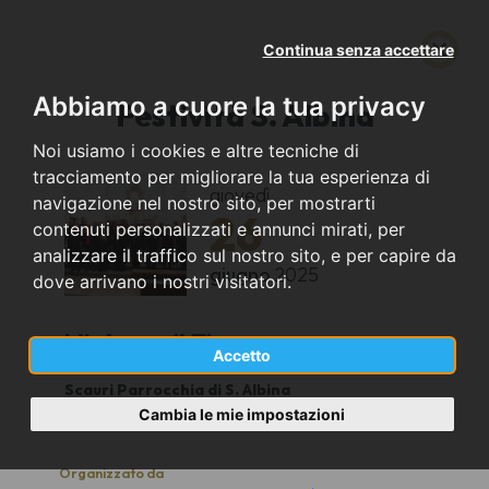
Continua senza accettare
Abbiamo a cuore la tua privacy
Festività S. Albina
Noi usiamo i cookies e altre tecniche di
tracciamento per migliorare la tua esperienza di
giovedì
navigazione nel nostro sito, per mostrarti
26
contenuti personalizzati e annunci mirati, per
analizzare il traffico sul nostro sito, e per capire da
giugno
2025
dove arrivano i nostri visitatori.
Minturno (LT)
Accetto
Scauri Parrocchia di S. Albina
20:00
Cambia le mie impostazioni
Organizzato da