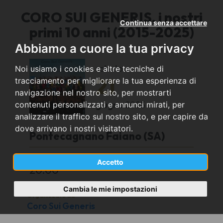
CORO SUI GENERIS, i nostri
Continua senza accettare
primi 10 anni (2015-2025)
Abbiamo a cuore la tua privacy
sabato
Noi usiamo i cookies e altre tecniche di
21
tracciamento per migliorare la tua esperienza di
navigazione nel nostro sito, per mostrarti
giugno
2025
contenuti personalizzati e annunci mirati, per
analizzare il traffico sul nostro sito, e per capire da
dove arrivano i nostri visitatori.
Pontecagnano Faiano (SA)
Piazza Risorgimento
Accetto
20:00
Cambia le mie impostazioni
Organizzato da
Coro Sui Generis