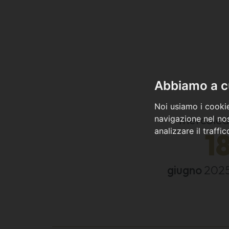
Abbiamo a cu
Noi usiamo i cookie
mercoled
navigazione nel nos
analizzare il traffi
1
giugno
202