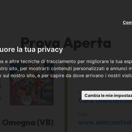
Cont
Prova Aperta
ore la tua privacy
s e altre tecniche di tracciamento per migliorare la tua esp
ì
tro sito, per mostrarti contenuti personalizzati e annunci mi
co sul nostro sito, e per capire da dove arrivano i nostri visit
8
Organizzato da
Cambia le mie impostaz
5
Coro Unincanto
Link
Omegna (VB)
www.unincantoda