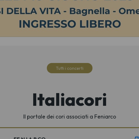
Tutti i concerti
Italiacori
Il portale dei cori associati a Feniarco
FE.N.I.A.R.CO