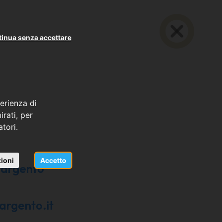
inua senza accettare
erienza di
rati, per
atori.
ioni
Accetto
dargento
rgento.it