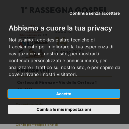
1^ RASSEGNA GOSPEL
Continua senza accettare
Abbiamo a cuore la tua privacy
sabato
14
Noi usiamo i cookies e altre tecniche di
tracciamento per migliorare la tua esperienza di
giugno
2025
navigazione nel nostro sito, per mostrarti
contenuti personalizzati e annunci mirati, per
analizzare il traffico sul nostro sito, e per capire da
Firenze (FI)
dove arrivano i nostri visitatori.
Certosa di Firenze - Via della Certosa 1
18.00
Accetto
Organizzato da
Cambia le mie impostazioni
Free Music Ensemble
Con la partecipazione di