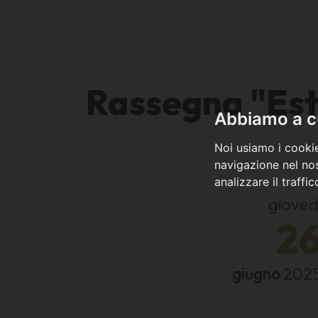
Rassegna "Esta
Abbiamo a cu
Noi usiamo i cookie
navigazione nel nos
analizzare il traffi
gioved
2
giugno
202