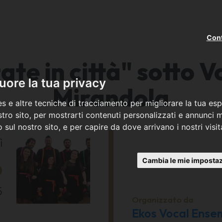
Cont
te in città" sotto Vo
ore la tua privacy
Mirandola
s e altre tecniche di tracciamento per migliorare la tua esp
tro sito, per mostrarti contenuti personalizzati e annunci mi
co sul nostro sito, e per capire da dove arrivano i nostri visit
ì
6
Cambia le mie impostaz
5
Organizzato da
Ekos Vocal Ense