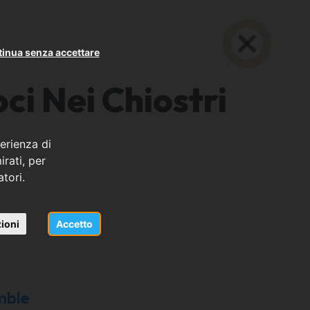
inua senza accettare
ci Nei Chiostri
erienza di
rati, per
atori.
ioni
Accetto
mble