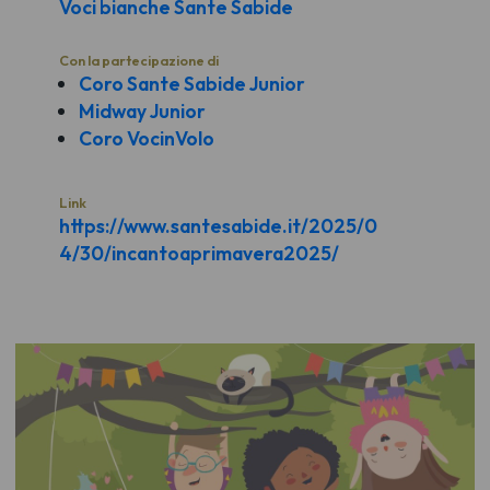
Voci bianche Sante Sabide
Con la partecipazione di
Coro Sante Sabide Junior
Midway Junior
Coro VocinVolo
Link
https://www.santesabide.it/2025/0
4/30/incantoaprimavera2025/