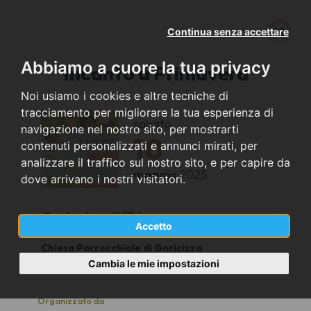
Continua senza accettare
Abbiamo a cuore la tua privacy
Incanto a Primavera
Noi usiamo i cookies e altre tecniche di
tracciamento per migliorare la tua esperienza di
sabato
navigazione nel nostro sito, per mostrarti
10
contenuti personalizzati e annunci mirati, per
analizzare il traffico sul nostro sito, e per capire da
maggio
2025
dove arrivano i nostri visitatori.
Codroipo (UD)
Accetto
Chiesa Parrocchiale di Goricizza
17.30
Cambia le mie impostazioni
Organizzato da