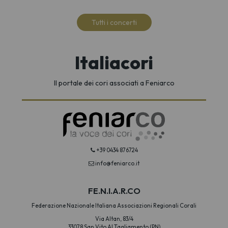
Tutti i concerti
Italiacori
Il portale dei cori associati a Feniarco
+39 0434 876724
info@feniarco.it
FE.N.I.A.R.CO
Federazione Nazionale Italiana Associazioni Regionali Corali
Via Altan, 83/4
33078 San Vito Al Tagliamento (PN)