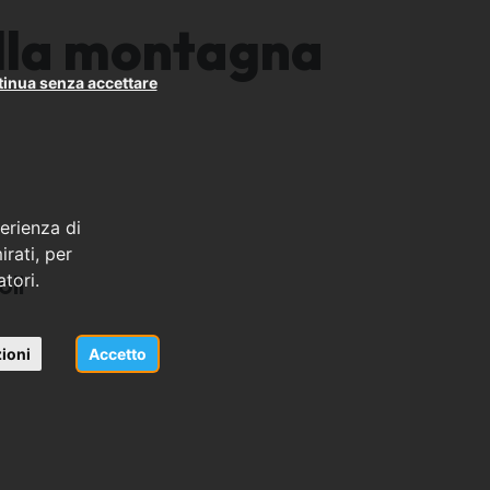
ella montagna
inua senza accettare
erienza di
rati, per
oli
atori.
ioni
Accetto