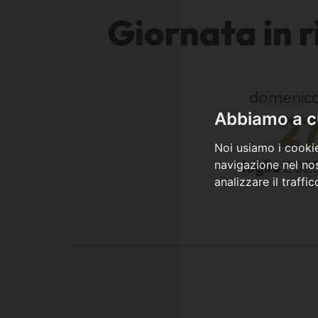
Giornata in 
domenic
2
Abbiamo a cu
Noi usiamo i cookie
luglio
202
navigazione nel nos
analizzare il traffi