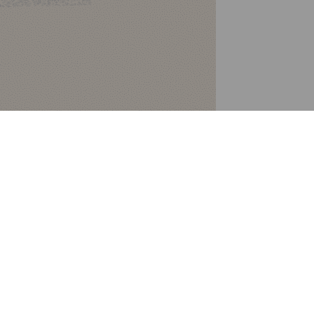
Leaflet
|
© OpenStreetMap contributors