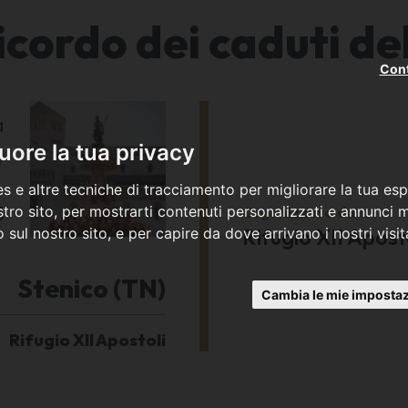
ricordo dei caduti d
Cont
a
7
ore la tua privacy
s e altre tecniche di tracciamento per migliorare la tua esp
5
Organizzato da
tro sito, per mostrarti contenuti personalizzati e annunci mi
Rifugio XII Apost
co sul nostro sito, e per capire da dove arrivano i nostri visit
Stenico (TN)
Cambia le mie impostaz
Rifugio XII Apostoli