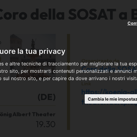
Coro della SOSAT a B
Cont
o
3
ore la tua privacy
Organizzato da
s e altre tecniche di tracciamento per migliorare la tua esp
Coro della SOS
5
tro sito, per mostrarti contenuti personalizzati e annunci mi
co sul nostro sito, e per capire da dove arrivano i nostri visit
Link
https://koenig-a
(DE)
Cambia le mie impostaz
theater.de/spie
König Albert Theater
19.30