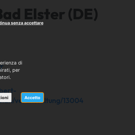
ad Elster (DE)
inua senza accettare
erienza di
AT
rati, per
atori.
lbert-
ioni
Accetto
lplan/veranstaltung/13004