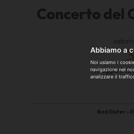
Concerto del 
sabat
Abbiamo a cu
Noi usiamo i cookie
maggio
202
navigazione nel nos
analizzare il traffi
Bad Elster - 