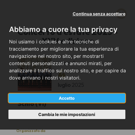
Continua senza accettare
Abbiamo a cuore la tua privacy
Concerto d'estate 2025 -
XXV edizione
Noi usiamo i cookies e altre tecniche di
tracciamento per migliorare la tua esperienza di
navigazione nel nostro sito, per mostrarti
venerdì
contenuti personalizzati e annunci mirati, per
4
analizzare il traffico sul nostro sito, e per capire da
dove arrivano i nostri visitatori.
luglio
2025
Accetto
Schio (VI)
Cambia le mie impostazioni
Chiesa parrocchiale di Sant'Ulderico di Tretto
Organizzato da