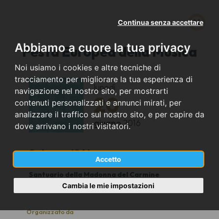
Continua senza accettare
Abbiamo a cuore la tua privacy
Festa Europea della Musica
Noi usiamo i cookies e altre tecniche di
tracciamento per migliorare la tua esperienza di
lunedì
navigazione nel nostro sito, per mostrarti
20
contenuti personalizzati e annunci mirati, per
analizzare il traffico sul nostro sito, e per capire da
giugno
2016
dove arrivano i nostri visitatori.
Salerno (SA)
Accetto
Santuario della Madonna del Carmine
20.00
Cambia le mie impostazioni
Organizzato da