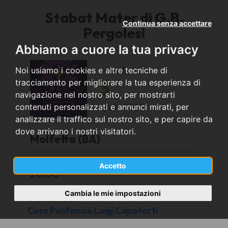
Stabat Mater di G.B.
Continua senza accettare
Pergolesi
Abbiamo a cuore la tua privacy
giovedì
Noi usiamo i cookies e altre tecniche di
3
tracciamento per migliorare la tua esperienza di
navigazione nel nostro sito, per mostrarti
aprile
2025
contenuti personalizzati e annunci mirati, per
analizzare il traffico sul nostro sito, e per capire da
dove arrivano i nostri visitatori.
Molfetta (BA)
Chiesa San Bernardino
Accetto
20,00
Cambia le mie impostazioni
Organizzato da
Coro Polifonico Luigi Capotorti