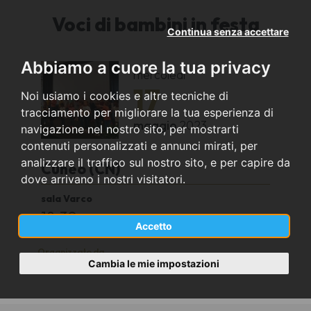
Voci di bambini in festa
Continua senza accettare
Abbiamo a cuore la tua privacy
mercoledì
17
Noi usiamo i cookies e altre tecniche di
tracciamento per migliorare la tua esperienza di
maggio
2023
navigazione nel nostro sito, per mostrarti
contenuti personalizzati e annunci mirati, per
analizzare il traffico sul nostro sito, e per capire da
Cuneo (CN)
dove arrivano i nostri visitatori.
sala Varco
18.30
Accetto
Organizzato da
Cambia le mie impostazioni
Le Semicrome