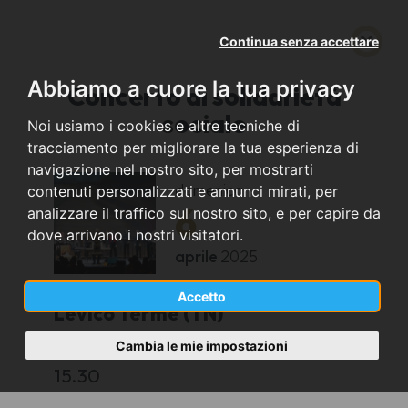
Continua senza accettare
Abbiamo a cuore la tua privacy
Concerto di solidarietà
sociale
Noi usiamo i cookies e altre tecniche di
tracciamento per migliorare la tua esperienza di
navigazione nel nostro sito, per mostrarti
domenica
contenuti personalizzati e annunci mirati, per
6
analizzare il traffico sul nostro sito, e per capire da
dove arrivano i nostri visitatori.
aprile
2025
Accetto
Levico Terme (TN)
Cambia le mie impostazioni
concerto privato
15.30