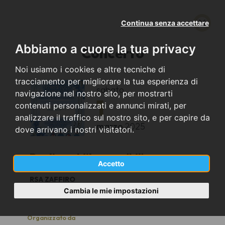
Continua senza accettare
Abbiamo a cuore la tua privacy
Concerto
Noi usiamo i cookies e altre tecniche di
tracciamento per migliorare la tua esperienza di
sabato
navigazione nel nostro sito, per mostrarti
1
contenuti personalizzati e annunci mirati, per
analizzare il traffico sul nostro sito, e per capire da
marzo
2025
dove arrivano i nostri visitatori.
Pogliano Milanese (MI)
Accetto
RSA ZAFFIRO
16.00
Cambia le mie impostazioni
Organizzato da