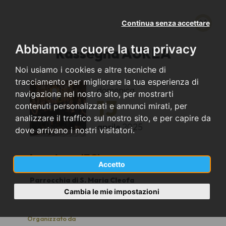
Continua senza accettare
Abbiamo a cuore la tua privacy
Rassegna AUREA
Noi usiamo i cookies e altre tecniche di
tracciamento per migliorare la tua esperienza di
domenica
navigazione nel nostro sito, per mostrarti
13
contenuti personalizzati e annunci mirati, per
analizzare il traffico sul nostro sito, e per capire da
aprile
2025
dove arrivano i nostri visitatori.
Longiano (FC)
Accetto
Parrocchia di S. Maria Cleofa
16:00
Cambia le mie impostazioni
Organizzato da