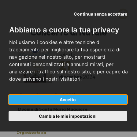
Continua senza accettare
Abbiamo a cuore la tua privacy
Concerto di Natale
Noi usiamo i cookies e altre tecniche di
tracciamento per migliorare la tua esperienza di
sabato
navigazione nel nostro sito, per mostrarti
21
contenuti personalizzati e annunci mirati, per
analizzare il traffico sul nostro sito, e per capire da
dicembre
2024
dove arrivano i nostri visitatori.
Guardiagrele (CH)
Accetto
Duomo di Santa Maria Maggiore
19.00
Cambia le mie impostazioni
Organizzato da