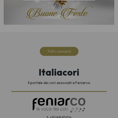
Tutti i concerti
Italiacori
Il portale dei cori associati a Feniarco
+39 0434 876724