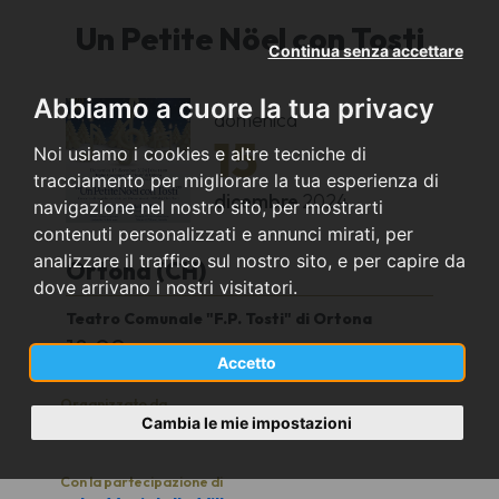
Un Petite Nöel con Tosti
Continua senza accettare
Abbiamo a cuore la tua privacy
domenica
15
Noi usiamo i cookies e altre tecniche di
tracciamento per migliorare la tua esperienza di
dicembre
2024
navigazione nel nostro sito, per mostrarti
contenuti personalizzati e annunci mirati, per
analizzare il traffico sul nostro sito, e per capire da
Ortona (CH)
dove arrivano i nostri visitatori.
Teatro Comunale "F.P. Tosti" di Ortona
18.00
Accetto
Organizzato da
Cambia le mie impostazioni
Le Voci delle Ville
Con la partecipazione di