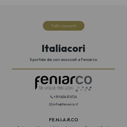
Tutti i concerti
Italiacori
Il portale dei cori associati a Feniarco
+39 0434 876724
info@feniarco.it
FE.N.I.A.R.CO