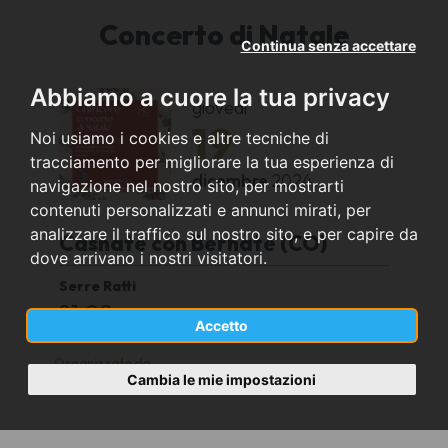
Concerto di Natale
Continua senza accettare
Abbiamo a cuore la tua privacy
giovedì
19
Noi usiamo i cookies e altre tecniche di
tracciamento per migliorare la tua esperienza di
dicembre
2024
navigazione nel nostro sito, per mostrarti
contenuti personalizzati e annunci mirati, per
analizzare il traffico sul nostro sito, e per capire da
Casnate con Bernate (CO)
dove arrivano i nostri visitatori.
Serre Ratti
21.00
Accetto
Organizzato da
Cambia le mie impostazioni
Ghiricoro