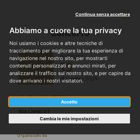
Continua senza accettare
Abbiamo a cuore la tua privacy
Concerto
Noi usiamo i cookies e altre tecniche di
tracciamento per migliorare la tua esperienza di
domenica
navigazione nel nostro sito, per mostrarti
15
contenuti personalizzati e annunci mirati, per
analizzare il traffico sul nostro sito, e per capire da
dicembre
2024
dove arrivano i nostri visitatori.
Gallarate (VA)
Accetto
RSA CAMELOT
16.30
Cambia le mie impostazioni
Organizzato da