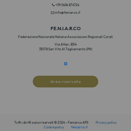
+39 0434 876724
info@feniarco.it
FE.N.I.A.R.CO
Federazione Nazionale Italiana Associazioni Regionali Corali
Via Altan, 83/4
33078 San Vito Al Tagliamento (PN)
Area riservata
Tutti i diritti sono riservati © 2024 – Feniarco APS
Privacy policy
Cookie policy
feniarco.it