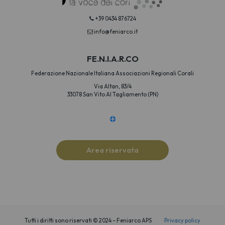
+39 0434 876724
info@feniarco.it
FE.N.I.A.R.CO
Federazione Nazionale Italiana Associazioni Regionali Corali
Via Altan, 83/4
33078 San Vito Al Tagliamento (PN)
Area riservata
Tutti i diritti sono riservati © 2024 – Feniarco APS
Privacy policy