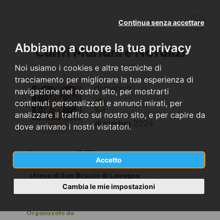
Continua senza accettare
Abbiamo a cuore la tua privacy
Canti Mariani e Natalizi
Noi usiamo i cookies e altre tecniche di
tracciamento per migliorare la tua esperienza di
domenica
navigazione nel nostro sito, per mostrarti
8
contenuti personalizzati e annunci mirati, per
analizzare il traffico sul nostro sito, e per capire da
dicembre
2024
dove arrivano i nostri visitatori.
Lavagno (VR)
Accetto
chiesa di San Briccio di Lavagno
16.30
Cambia le mie impostazioni
Organizzato da