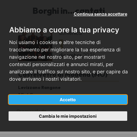
Borghi in...cantati
Continua senza accettare
Abbiamo a cuore la tua privacy
domenica
1
Noi usiamo i cookies e altre tecniche di
tracciamento per migliorare la tua esperienza di
dicembre
2024
navigazione nel nostro sito, per mostrarti
contenuti personalizzati e annunci mirati, per
analizzare il traffico sul nostro sito, e per capire da
Castelvetro di Modena (MO)
dove arrivano i nostri visitatori.
Levizzano Rangone
15.45
Accetto
Organizzato da
Cambia le mie impostazioni
Ekos Vocal Ensemble