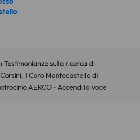
osso
tello
𝐫𝐢𝐧𝐧𝐨𝐯𝐚𝐭𝐨 Testimonianze sulla ricerca di
Corsini, il Coro Montecastello di
atrocinio AERCO - Accendi la voce