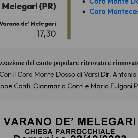
Coro Monte D
 Melegari (PR)
Coro Montecas
 Varano de' Melegari
17,30
𝐚𝐳𝐢𝐨𝐧𝐞 𝐝𝐞𝐥 𝐜𝐚𝐧𝐭𝐨 𝐩𝐨𝐩𝐨𝐥𝐚𝐫𝐞 𝐫𝐢𝐭𝐫𝐨𝐯𝐚𝐭𝐨 𝐞 
 Con il Coro Monte Dosso di Varsi Dir. Antonia 
pe Conti, Gianmaria Conti e Mario Fulgoni P