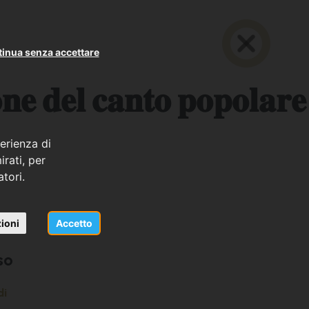
inua senza accettare
𝐝𝐞𝐥 𝐜𝐚𝐧𝐭𝐨 𝐩𝐨𝐩𝐨𝐥𝐚𝐫𝐞
erienza di
rati, per
atori.
ioni
Accetto
so
di