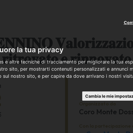
Cont
𝐍𝐎 𝐕𝐚𝐥𝐨𝐫𝐢𝐳𝐳𝐚𝐳𝐢𝐨𝐧𝐞 
ore la tua privacy
𝐫𝐢𝐭𝐫𝐨𝐯𝐚𝐭𝐨 𝐞 𝐫𝐢𝐧𝐧𝐨𝐯𝐚𝐭𝐨
s e altre tecniche di tracciamento per migliorare la tua esp
tro sito, per mostrarti contenuti personalizzati e annunci mi
co sul nostro sito, e per capire da dove arrivano i nostri visit
a
2
Cambia le mie impostaz
Organizzato da
Coro Monte Dos
3
Con la partecipazione 