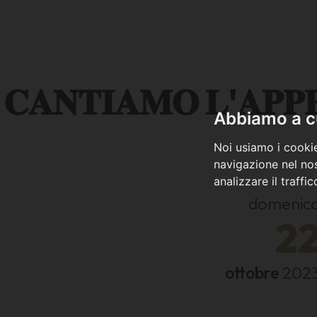
𝐂𝐀𝐍𝐓𝐈𝐀𝐌𝐎 𝐋'𝐀𝐏𝐏𝐄𝐍𝐍
Abbiamo a cu
Noi usiamo i cookie
navigazione nel nos
analizzare il traffi
domenic
2
ottobre
202