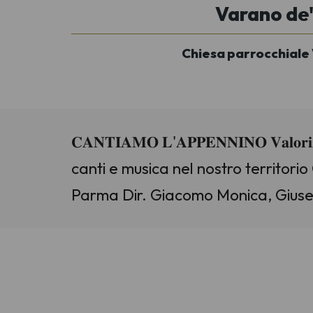
Varano de'
Chiesa parrocchiale
𝐂𝐀𝐍𝐓𝐈𝐀𝐌𝐎 𝐋'𝐀𝐏𝐏𝐄𝐍𝐍𝐈𝐍𝐎 𝐕𝐚𝐥𝐨𝐫𝐢𝐳
canti e musica nel nostro territorio
Parma Dir. Giacomo Monica, Giusep