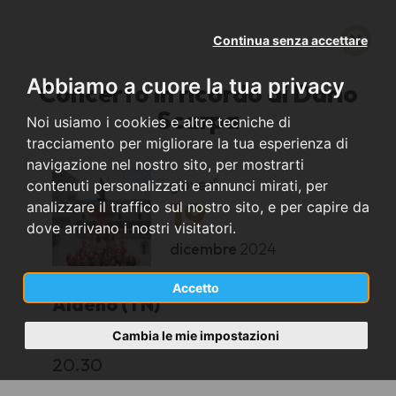
Continua senza accettare
Abbiamo a cuore la tua privacy
Concerto in ricordo di Dario
Scarpa
Noi usiamo i cookies e altre tecniche di
tracciamento per migliorare la tua esperienza di
navigazione nel nostro sito, per mostrarti
giovedì
contenuti personalizzati e annunci mirati, per
19
analizzare il traffico sul nostro sito, e per capire da
dove arrivano i nostri visitatori.
dicembre
2024
Accetto
Aldeno (TN)
Cambia le mie impostazioni
Teatro Comunale di Aldeno
20.30