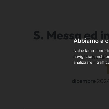
S. Messa ed i
Abbiamo a cu
Noi usiamo i cookie
domenic
navigazione nel nos
analizzare il traffi
dicembre
202