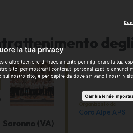
Cont
ntrattenimento degli
ore la tua privacy
s e altre tecniche di tracciamento per migliorare la tua esp
a
tro sito, per mostrarti contenuti personalizzati e annunci mi
co sul nostro sito, e per capire da dove arrivano i nostri visit
1
Cambia le mie impostaz
4
Organizzato da
Coro Alpe APS
Saronno (VA)