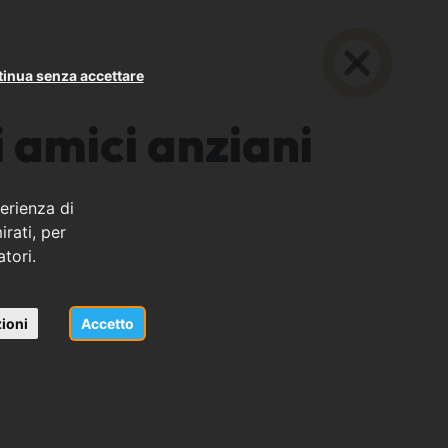
inua senza accettare
 amici anziani
erienza di
rati, per
atori.
ioni
Accetto