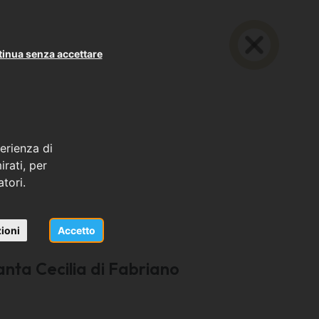
inua senza accettare
erienza di
rati, per
atori.
ioni
Accetto
nta Cecilia di Fabriano