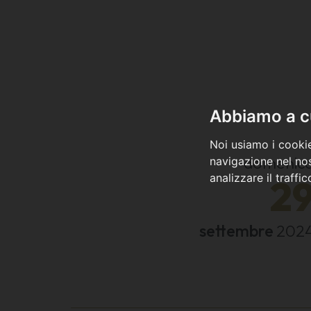
Abbiamo a cu
Noi usiamo i cookie
domenic
navigazione nel nos
analizzare il traffi
2
settembre
202