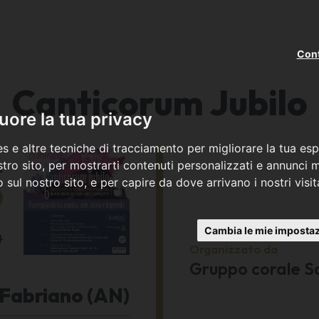
Cont
Canticorum Jubilo
ore la tua privacy
s e altre tecniche di tracciamento per migliorare la tua esp
a
tro sito, per mostrarti contenuti personalizzati e annunci mi
co sul nostro sito, e per capire da dove arrivano i nostri visit
9
Cambia le mie impostaz
4
Organizzato da
Gruppo corale Sa
Fabriano (AN)