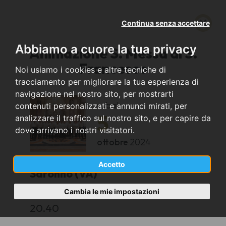
Continua senza accettare
Abbiamo a cuore la tua privacy
Animazione S. Messa di S.
Francesco
Noi usiamo i cookies e altre tecniche di
tracciamento per migliorare la tua esperienza di
navigazione nel nostro sito, per mostrarti
sabato
contenuti personalizzati e annunci mirati, per
5
analizzare il traffico sul nostro sito, e per capire da
dove arrivano i nostri visitatori.
ottobre
2024
Accetto
Saronno (VA)
Cambia le mie impostazioni
Chiesa di S. Francesco, P.za S. Francesco
20.40