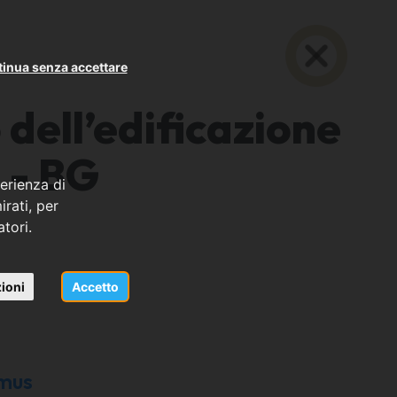
inua senza accettare
 dell’edificazione
 - BG
erienza di
rati, per
atori.
ioni
Accetto
emus