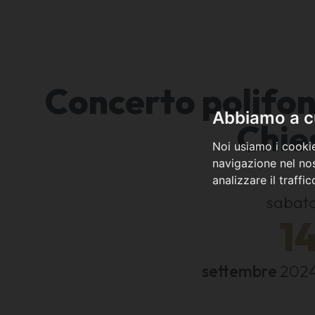
Concerto polifoni
Abbiamo a cu
Chie
Noi usiamo i cookie
navigazione nel nos
analizzare il traffi
sabat
1
settembre
202