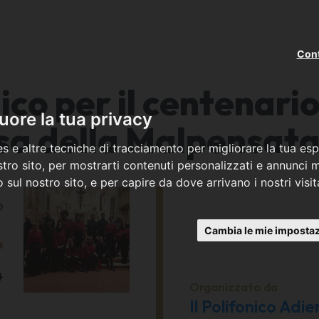
Cont
co per il centenario
ore la tua privacy
sa della Malpensata
s e altre tecniche di tracciamento per migliorare la tua esp
tro sito, per mostrarti contenuti personalizzati e annunci mi
co sul nostro sito, e per capire da dove arrivano i nostri visit
o
4
Cambia le mie impostaz
4
Organizzato da
Il Polifonico Adi