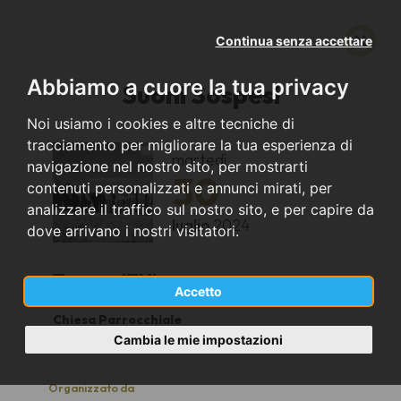
Continua senza accettare
Abbiamo a cuore la tua privacy
Suoni Sospesi
Noi usiamo i cookies e altre tecniche di
tracciamento per migliorare la tua esperienza di
martedì
navigazione nel nostro sito, per mostrarti
30
contenuti personalizzati e annunci mirati, per
analizzare il traffico sul nostro sito, e per capire da
luglio
2024
dove arrivano i nostri visitatori.
Tesero (TN)
Accetto
Chiesa Parrocchiale
21
Cambia le mie impostazioni
Organizzato da