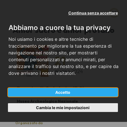
Continua senza accettare
Abbiamo a cuore la tua privacy
Amor sacro e amor profano
Noi usiamo i cookies e altre tecniche di
tracciamento per migliorare la tua esperienza di
venerdì
navigazione nel nostro sito, per mostrarti
21
contenuti personalizzati e annunci mirati, per
analizzare il traffico sul nostro sito, e per capire da
giugno
2024
dove arrivano i nostri visitatori.
Reggio di Calabria (RC)
Accetto
Museo Archeologico Nazionale
18.30
Cambia le mie impostazioni
Organizzato da