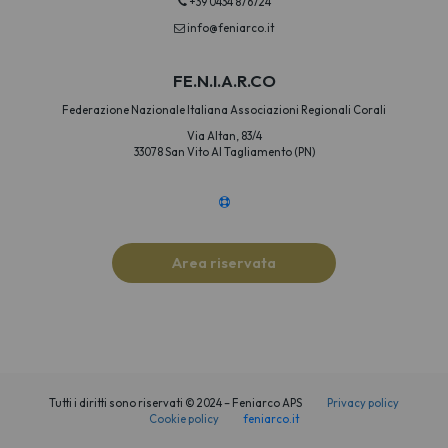
+39 0434 876724
info@feniarco.it
FE.N.I.A.R.CO
Federazione Nazionale Italiana Associazioni Regionali Corali
Via Altan, 83/4
33078 San Vito Al Tagliamento (PN)
Area riservata
Tutti i diritti sono riservati © 2024 – Feniarco APS
Privacy policy
Cookie policy
feniarco.it