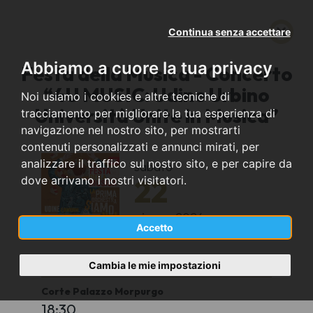
Continua senza accettare
Abbiamo a cuore la tua privacy
Festa della Musica - Concerto
“4U MUSIC: Udine Urbino
Noi usiamo i cookies e altre tecniche di
Università Unite in Musica”
tracciamento per migliorare la tua esperienza di
navigazione nel nostro sito, per mostrarti
contenuti personalizzati e annunci mirati, per
analizzare il traffico sul nostro sito, e per capire da
sabato
22
dove arrivano i nostri visitatori.
giugno
2024
Accetto
Udine (UD)
Cambia le mie impostazioni
Corte Palazzo Morpurgo
18:30